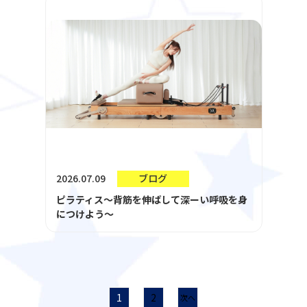
2026.07.09
ブログ
ピラティス～背筋を伸ばして深ーい呼吸を身
につけよう～
1
2
次へ